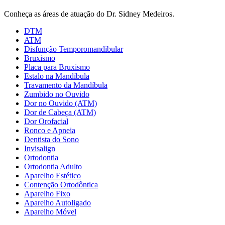
Conheça as áreas de atuação do Dr. Sidney Medeiros.
DTM
ATM
Disfunção Temporomandibular
Bruxismo
Placa para Bruxismo
Estalo na Mandíbula
Travamento da Mandíbula
Zumbido no Ouvido
Dor no Ouvido (ATM)
Dor de Cabeça (ATM)
Dor Orofacial
Ronco e Apneia
Dentista do Sono
Invisalign
Ortodontia
Ortodontia Adulto
Aparelho Estético
Contenção Ortodôntica
Aparelho Fixo
Aparelho Autoligado
Aparelho Móvel