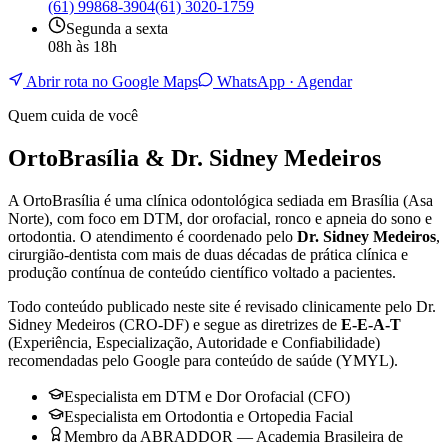
(61) 99868-3904
(61) 3020-1759
Segunda a sexta
08h às 18h
Abrir rota no Google Maps
WhatsApp · Agendar
Quem cuida de você
OrtoBrasília & Dr. Sidney Medeiros
A OrtoBrasília é uma clínica odontológica sediada em Brasília (Asa
Norte), com foco em DTM, dor orofacial, ronco e apneia do sono e
ortodontia. O atendimento é coordenado pelo
Dr. Sidney Medeiros
,
cirurgião-dentista com mais de duas décadas de prática clínica e
produção contínua de conteúdo científico voltado a pacientes.
Todo conteúdo publicado neste site é revisado clinicamente pelo Dr.
Sidney Medeiros (CRO-DF) e segue as diretrizes de
E-E-A-T
(Experiência, Especialização, Autoridade e Confiabilidade)
recomendadas pelo Google para conteúdo de saúde (YMYL).
Especialista em DTM e Dor Orofacial (CFO)
Especialista em Ortodontia e Ortopedia Facial
Membro da ABRADDOR — Academia Brasileira de