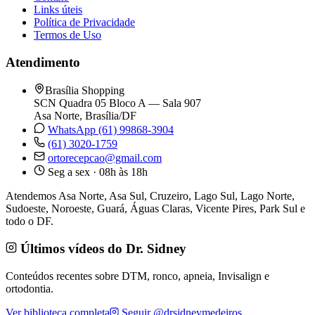
Links úteis
Política de Privacidade
Termos de Uso
Atendimento
Brasília Shopping
SCN Quadra 05 Bloco A — Sala 907
Asa Norte, Brasília/DF
WhatsApp (61) 99868-3904
(61) 3020-1759
ortorecepcao@gmail.com
Seg a sex · 08h às 18h
Atendemos Asa Norte, Asa Sul, Cruzeiro, Lago Sul, Lago Norte,
Sudoeste, Noroeste, Guará, Águas Claras, Vicente Pires, Park Sul e
todo o DF.
Últimos vídeos do Dr. Sidney
Conteúdos recentes sobre DTM, ronco, apneia, Invisalign e
ortodontia.
Ver biblioteca completa
Seguir @drsidneymedeiros