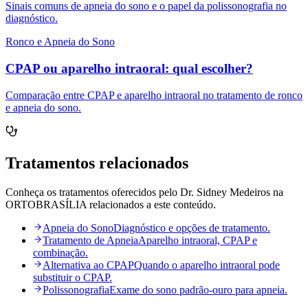
Sinais comuns de apneia do sono e o papel da polissonografia no
diagnóstico.
Ronco e Apneia do Sono
CPAP ou aparelho intraoral: qual escolher?
Comparação entre CPAP e aparelho intraoral no tratamento de ronco
e apneia do sono.
Tratamentos relacionados
Conheça os tratamentos oferecidos pelo Dr. Sidney Medeiros na
ORTOBRASÍLIA relacionados a este conteúdo.
Apneia do Sono
Diagnóstico e opções de tratamento.
Tratamento de Apneia
Aparelho intraoral, CPAP e
combinação.
Alternativa ao CPAP
Quando o aparelho intraoral pode
substituir o CPAP.
Polissonografia
Exame do sono padrão-ouro para apneia.