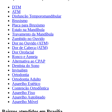
DTM
ATM
Disfunção Temporomandibular
Bruxismo
Placa para Bruxismo
Estalo na Mandíbula
Travamento da Mandíbula
Zumbido no Ouvido
Dor no Ouvido (ATM)
Dor de Cabeça (ATM)
Dor Orofacial
Ronco e Apneia
Alternativa ao CPAP
Dentista do Sono
Invisalign
Ortodontia
Ortodontia Adulto
Aparelho Estético
Contenção Ortodôntica
Aparelho Fixo
Aparelho Autoligado
Aparelho Móvel
Bairros atendidos em Brasília