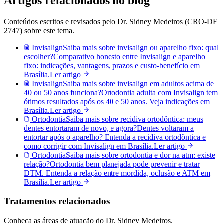
Artigos relacionados no blog
Conteúdos escritos e revisados pelo Dr. Sidney Medeiros (CRO-DF
2747) sobre este tema.
Invisalign
Saiba mais sobre
invisalign ou aparelho fixo: qual
escolher?
Comparativo honesto entre Invisalign e aparelho
fixo: indicações, vantagens, prazos e custo-benefício em
Brasília.
Ler artigo
Invisalign
Saiba mais sobre
invisalign em adultos acima de
40 ou 50 anos funciona?
Ortodontia adulta com Invisalign tem
ótimos resultados após os 40 e 50 anos. Veja indicações em
Brasília.
Ler artigo
Ortodontia
Saiba mais sobre
recidiva ortodôntica: meus
dentes entortaram de novo, e agora?
Dentes voltaram a
entortar após o aparelho? Entenda a recidiva ortodôntica e
como corrigir com Invisalign em Brasília.
Ler artigo
Ortodontia
Saiba mais sobre
ortodontia e dor na atm: existe
relação?
Ortodontia bem planejada pode prevenir e tratar
DTM. Entenda a relação entre mordida, oclusão e ATM em
Brasília.
Ler artigo
Tratamentos relacionados
Conheça as áreas de atuação do Dr. Sidney Medeiros.