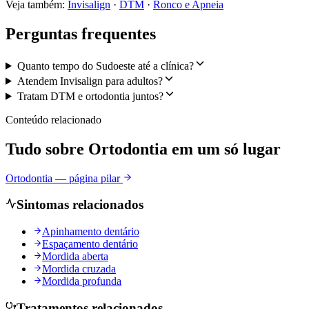
Veja também:
Invisalign
·
DTM
·
Ronco e Apneia
Perguntas frequentes
Quanto tempo do Sudoeste até a clínica?
Atendem Invisalign para adultos?
Tratam DTM e ortodontia juntos?
Conteúdo relacionado
Tudo sobre
Ortodontia
em um só lugar
Ortodontia — página pilar
Sintomas relacionados
Apinhamento dentário
Espaçamento dentário
Mordida aberta
Mordida cruzada
Mordida profunda
Tratamentos relacionados