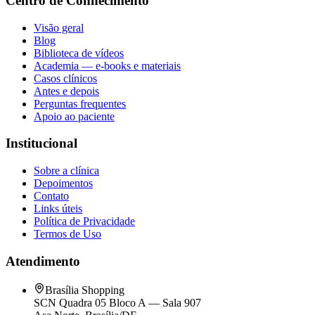
Centro de Conhecimento
Visão geral
Blog
Biblioteca de vídeos
Academia — e-books e materiais
Casos clínicos
Antes e depois
Perguntas frequentes
Apoio ao paciente
Institucional
Sobre a clínica
Depoimentos
Contato
Links úteis
Política de Privacidade
Termos de Uso
Atendimento
Brasília Shopping
SCN Quadra 05 Bloco A — Sala 907