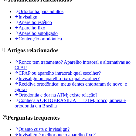
Ortodontia para adultos
Invisalign
Aparelho estético
Aparelho fixo
Aparelho autoligado
Contenção ortodôntica
Artigos relacionados
Ronco tem tratamento? Aparelho intraoral e alternativas ao
CPAP
CPAP ou aparelho intraoral: qual escolher?
Invisalign ou aparelho fixo: qual escolher?
Recidiva ortodôntica: meus dentes entortaram de novo, e
agora?
Ortodontia e dor na ATM: existe relação?
Conheça a ORTOBRASÍLIA — DTM, ronco, apneia e
ortodontia em Brasília
Perguntas frequentes
Quanto custa o Invisalign?
Invisalign é melhor que o aparelho fixo?