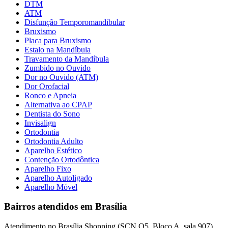
DTM
ATM
Disfunção Temporomandibular
Bruxismo
Placa para Bruxismo
Estalo na Mandíbula
Travamento da Mandíbula
Zumbido no Ouvido
Dor no Ouvido (ATM)
Dor Orofacial
Ronco e Apneia
Alternativa ao CPAP
Dentista do Sono
Invisalign
Ortodontia
Ortodontia Adulto
Aparelho Estético
Contenção Ortodôntica
Aparelho Fixo
Aparelho Autoligado
Aparelho Móvel
Bairros atendidos em Brasília
Atendimento no Brasília Shopping (SCN Q5, Bloco A, sala 907),