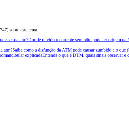
47) sobre este tema.
ode ser da atm?
Dor de ouvido recorrente sem otite pode ter origem na AT
da atm?
Saiba como a disfunção da ATM pode causar zumbido e o que faz
romandibular explicada
Entenda o que é DTM, quais sinais observar e 