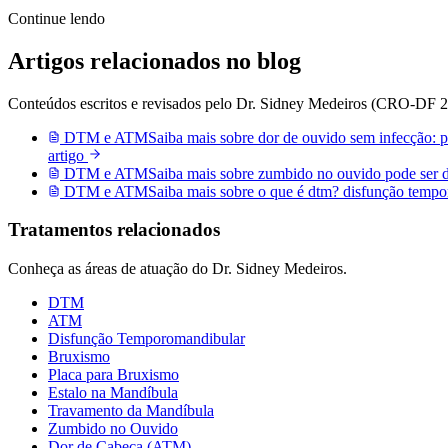
Continue lendo
Artigos relacionados no blog
Conteúdos escritos e revisados pelo Dr. Sidney Medeiros (CRO-DF 27
DTM e ATM
Saiba mais sobre
dor de ouvido sem infecção: p
artigo
DTM e ATM
Saiba mais sobre
zumbido no ouvido pode ser 
DTM e ATM
Saiba mais sobre
o que é dtm? disfunção tempo
Tratamentos relacionados
Conheça as áreas de atuação do Dr. Sidney Medeiros.
DTM
ATM
Disfunção Temporomandibular
Bruxismo
Placa para Bruxismo
Estalo na Mandíbula
Travamento da Mandíbula
Zumbido no Ouvido
Dor de Cabeça (ATM)