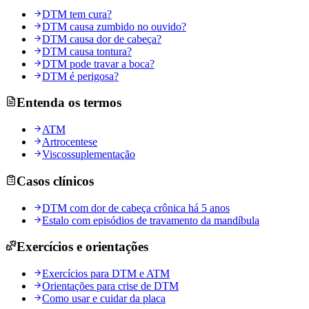
DTM tem cura?
DTM causa zumbido no ouvido?
DTM causa dor de cabeça?
DTM causa tontura?
DTM pode travar a boca?
DTM é perigosa?
Entenda os termos
ATM
Artrocentese
Viscossuplementação
Casos clínicos
DTM com dor de cabeça crônica há 5 anos
Estalo com episódios de travamento da mandíbula
Exercícios e orientações
Exercícios para DTM e ATM
Orientações para crise de DTM
Como usar e cuidar da placa