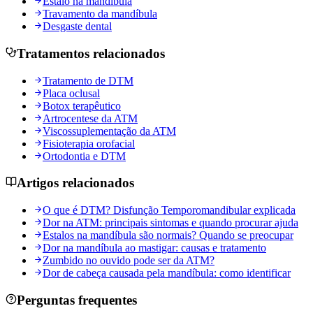
Estalo na mandíbula
Travamento da mandíbula
Desgaste dental
Tratamentos relacionados
Tratamento de DTM
Placa oclusal
Botox terapêutico
Artrocentese da ATM
Viscossuplementação da ATM
Fisioterapia orofacial
Ortodontia e DTM
Artigos relacionados
O que é DTM? Disfunção Temporomandibular explicada
Dor na ATM: principais sintomas e quando procurar ajuda
Estalos na mandíbula são normais? Quando se preocupar
Dor na mandíbula ao mastigar: causas e tratamento
Zumbido no ouvido pode ser da ATM?
Dor de cabeça causada pela mandíbula: como identificar
Perguntas frequentes