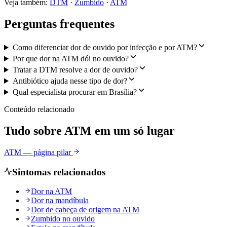
Veja também:
DTM
·
Zumbido
·
ATM
Perguntas frequentes
Como diferenciar dor de ouvido por infecção e por ATM?
Por que dor na ATM dói no ouvido?
Tratar a DTM resolve a dor de ouvido?
Antibiótico ajuda nesse tipo de dor?
Qual especialista procurar em Brasília?
Conteúdo relacionado
Tudo sobre
ATM
em um só lugar
ATM — página pilar
Sintomas relacionados
Dor na ATM
Dor na mandíbula
Dor de cabeça de origem na ATM
Zumbido no ouvido