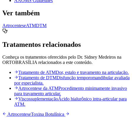
AAOMS Guidelines
Ver também
Artrocentese
ATM
DTM
Tratamentos relacionados
Conheça os tratamentos oferecidos pelo Dr. Sidney Medeiros na
ORTOBRASÍLIA relacionados a este conteúdo.
Tratamento de ATM
Dor, estalo e travamento na articulação.
Tratamento de DTM
Disfunção temporomandibular avaliada
por especialista.
Artrocentese da ATM
Procedimento minimamente invasivo
para travamento articular.
Viscossuplementação
Ácido hialurônico intra-articular para
ATM.
Artrocentese
Toxina Botulínica