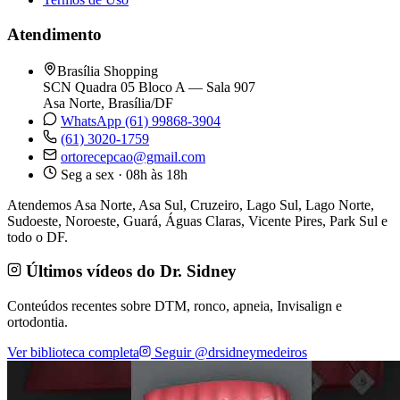
Atendimento
Brasília Shopping
SCN Quadra 05 Bloco A — Sala 907
Asa Norte, Brasília/DF
WhatsApp (61) 99868-3904
(61) 3020-1759
ortorecepcao@gmail.com
Seg a sex · 08h às 18h
Atendemos Asa Norte, Asa Sul, Cruzeiro, Lago Sul, Lago Norte,
Sudoeste, Noroeste, Guará, Águas Claras, Vicente Pires, Park Sul e
todo o DF.
Últimos vídeos do Dr. Sidney
Conteúdos recentes sobre DTM, ronco, apneia, Invisalign e
ortodontia.
Ver biblioteca completa
Seguir @drsidneymedeiros