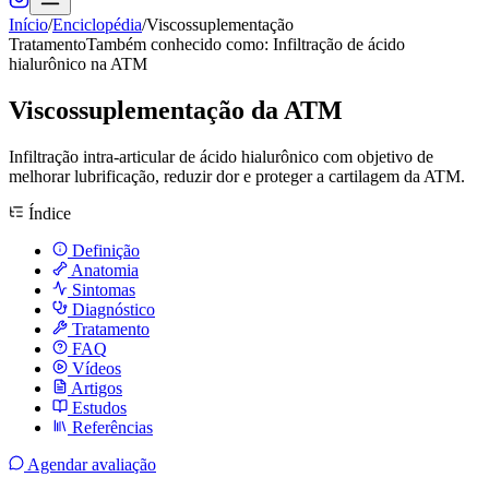
Início
/
Enciclopédia
/
Viscossuplementação
Tratamento
Também conhecido como:
Infiltração de ácido
hialurônico na ATM
Viscossuplementação da ATM
Infiltração intra-articular de ácido hialurônico com objetivo de
melhorar lubrificação, reduzir dor e proteger a cartilagem da ATM.
Índice
Definição
Anatomia
Sintomas
Diagnóstico
Tratamento
FAQ
Vídeos
Artigos
Estudos
Referências
Agendar avaliação