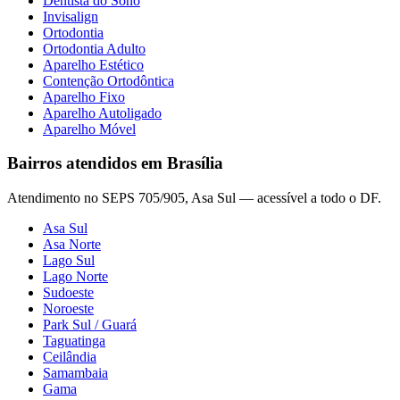
Dentista do Sono
Invisalign
Ortodontia
Ortodontia Adulto
Aparelho Estético
Contenção Ortodôntica
Aparelho Fixo
Aparelho Autoligado
Aparelho Móvel
Bairros atendidos em Brasília
Atendimento no SEPS 705/905, Asa Sul — acessível a todo o DF.
Asa Sul
Asa Norte
Lago Sul
Lago Norte
Sudoeste
Noroeste
Park Sul / Guará
Taguatinga
Ceilândia
Samambaia
Gama