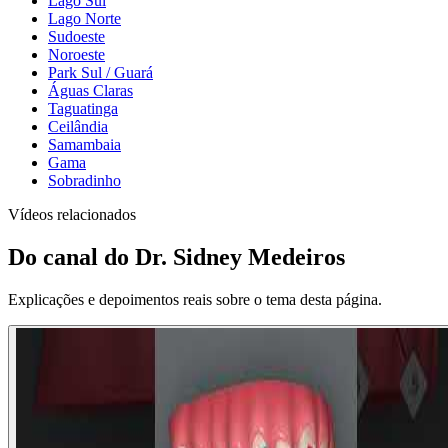
Lago Sul
Lago Norte
Sudoeste
Noroeste
Park Sul / Guará
Águas Claras
Taguatinga
Ceilândia
Samambaia
Gama
Sobradinho
Vídeos relacionados
Do canal do Dr. Sidney Medeiros
Explicações e depoimentos reais sobre o tema desta página.