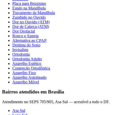
Placa para Bruxismo
Estalo na Mandíbula
Travamento da Mandíbula
Zumbido no Ouvido
Dor no Ouvido (ATM)
Dor de Cabeça (ATM)
Dor Orofacial
Ronco e Apneia
Alternativa ao CPAP
Dentista do Sono
Invisalign
Ortodontia
Ortodontia Adulto
Aparelho Estético
Contenção Ortodôntica
Aparelho Fixo
Aparelho Autoligado
Aparelho Móvel
Bairros atendidos em Brasília
Atendimento no SEPS 705/905, Asa Sul — acessível a todo o DF.
Asa Sul