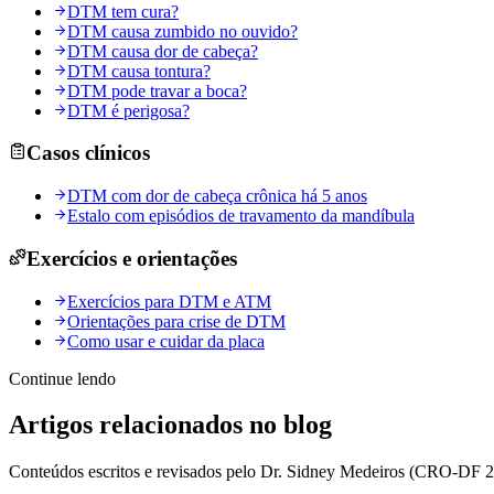
DTM tem cura?
DTM causa zumbido no ouvido?
DTM causa dor de cabeça?
DTM causa tontura?
DTM pode travar a boca?
DTM é perigosa?
Casos clínicos
DTM com dor de cabeça crônica há 5 anos
Estalo com episódios de travamento da mandíbula
Exercícios e orientações
Exercícios para DTM e ATM
Orientações para crise de DTM
Como usar e cuidar da placa
Continue lendo
Artigos relacionados no blog
Conteúdos escritos e revisados pelo Dr. Sidney Medeiros (CRO-DF 27