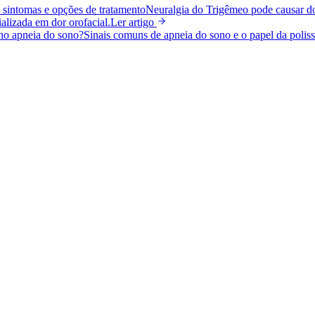
, sintomas e opções de tratamento
Neuralgia do Trigêmeo pode causar dor
lizada em dor orofacial.
Ler artigo
ho apneia do sono?
Sinais comuns de apneia do sono e o papel da poliss