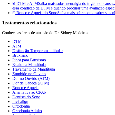
DTM e ATM
Saiba mais sobre
neuralgia do trigêmeo: causas
essa condição da DTM e quando procurar uma avaliação especia
Ronco e Apneia do Sono
Saiba mais sobre
como saber se ten
Tratamentos relacionados
Conheça as áreas de atuação do Dr. Sidney Medeiros.
DTM
ATM
Disfunção Temporomandibular
Bruxismo
Placa para Bruxismo
Estalo na Mandíbula
Travamento da Mandíbula
Zumbido no Ouvido
Dor no Ouvido (ATM)
Dor de Cabeça (ATM)
Ronco e Apneia
Alternativa ao CPAP
Dentista do Sono
Invisalign
Ortodontia
Ortodontia Adulto