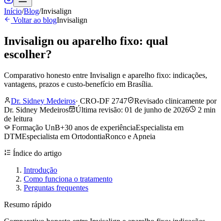
Início
/
Blog
/
Invisalign
Voltar ao blog
Invisalign
Invisalign ou aparelho fixo: qual
escolher?
Comparativo honesto entre Invisalign e aparelho fixo: indicações,
vantagens, prazos e custo-benefício em Brasília.
Dr. Sidney Medeiros
·
CRO-DF 2747
Revisado clinicamente por
Dr. Sidney Medeiros
Última revisão:
01 de junho de 2026
2
min
de leitura
Formação UnB
+30 anos de experiência
Especialista em
DTM
Especialista em Ortodontia
Ronco e Apneia
Índice do artigo
Introdução
Como funciona o tratamento
Perguntas frequentes
Resumo rápido