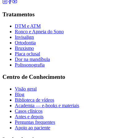
Tratamentos
DTM e ATM
Ronco e Apneia do Sono
Invisalign
Ortodontia
Bruxismo
Placa oclusal
Dor na mandíbula
Polissonografia
Centro de Conhecimento
Visão geral
Blog
Biblioteca de vídeos
Academia — e-books e materiais
Casos clínicos
Antes e depois
Perguntas frequentes
Apoio ao paciente