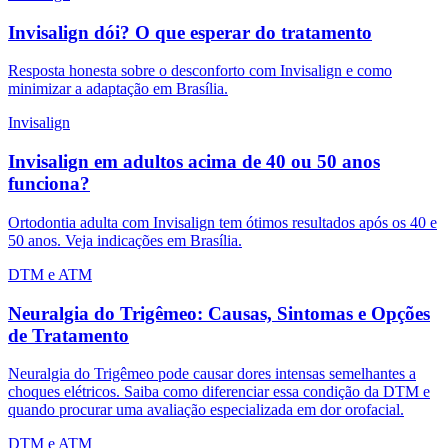
Invisalign dói? O que esperar do tratamento
Resposta honesta sobre o desconforto com Invisalign e como
minimizar a adaptação em Brasília.
Invisalign
Invisalign em adultos acima de 40 ou 50 anos
funciona?
Ortodontia adulta com Invisalign tem ótimos resultados após os 40 e
50 anos. Veja indicações em Brasília.
DTM e ATM
Neuralgia do Trigêmeo: Causas, Sintomas e Opções
de Tratamento
Neuralgia do Trigêmeo pode causar dores intensas semelhantes a
choques elétricos. Saiba como diferenciar essa condição da DTM e
quando procurar uma avaliação especializada em dor orofacial.
DTM e ATM