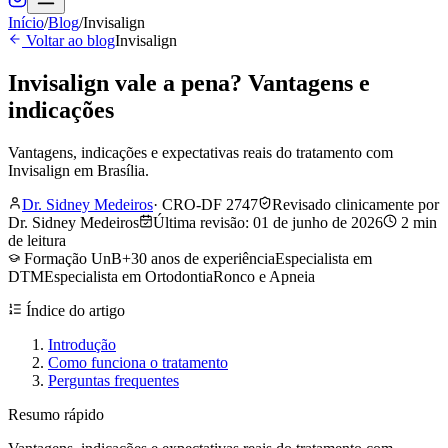
Início
/
Blog
/
Invisalign
Voltar ao blog
Invisalign
Invisalign vale a pena? Vantagens e
indicações
Vantagens, indicações e expectativas reais do tratamento com
Invisalign em Brasília.
Dr. Sidney Medeiros
·
CRO-DF 2747
Revisado clinicamente por
Dr. Sidney Medeiros
Última revisão:
01 de junho de 2026
2
min
de leitura
Formação UnB
+30 anos de experiência
Especialista em
DTM
Especialista em Ortodontia
Ronco e Apneia
Índice do artigo
Introdução
Como funciona o tratamento
Perguntas frequentes
Resumo rápido