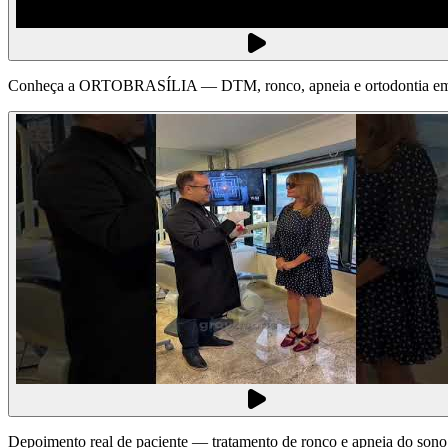
Conheça a ORTOBRASÍLIA — DTM, ronco, apneia e ortodontia em 
Depoimento real de paciente — tratamento de ronco e apneia do sono