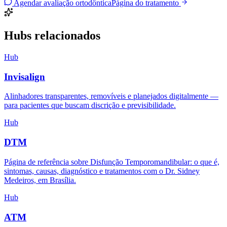
Agendar avaliação ortodôntica
Página do tratamento
Hubs relacionados
Hub
Invisalign
Alinhadores transparentes, removíveis e planejados digitalmente —
para pacientes que buscam discrição e previsibilidade.
Hub
DTM
Página de referência sobre Disfunção Temporomandibular: o que é,
sintomas, causas, diagnóstico e tratamentos com o Dr. Sidney
Medeiros, em Brasília.
Hub
ATM