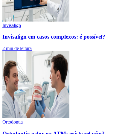
Invisalign
Invisalign em casos complexos: é possível?
2
min de leitura
Ortodontia
Ortodontia e dor na ATM: existe relação?