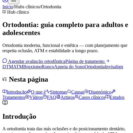
Início
/
Hubs clínicos
/
Ortodontia
Hub clínico
Ortodontia: guia completo para adultos e
adolescentes
Ortodontia moderna, funcional e estética — com planejamento que
respeita oclusão, ATM e estabilidade a longo prazo.
Agendar avaliação ortodôntica
Página de tratamento
DTM
ATM
Bruxismo
Ronco
Apneia do Sono
Ortodontia
Invisalign
Nesta página
Introdução
O que é
Sintomas
Causas
Diagnóstico
Tratamentos
Vídeos
FAQ
Artigos
Casos clínicos
Estudos
Introdução
A ortodontia trata das más oclusões e do posicionamento dentário,