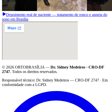
Depoimento real de paciente — tratamento de ronco e apneia do
sono em Brasília
©
2026
ORTOBRASÍLIA —
Dr. Sidney Medeiros · CRO-DF
2747
. Todos os direitos reservados.
·
Responsável técnico: Dr. Sidney Medeiros — CRO-DF 2747 · Em
conformidade com a LGPD.