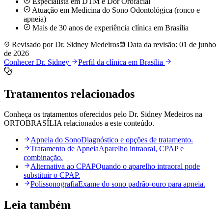
Especialista em DTM e Dor Orofacial
Atuação em Medicina do Sono Odontológica (ronco e
apneia)
Mais de 30 anos de experiência clínica em Brasília
Revisado por
Dr. Sidney Medeiros
Data da revisão:
01 de junho
de 2026
Conhecer Dr. Sidney
Perfil da clínica em Brasília
Tratamentos relacionados
Conheça os tratamentos oferecidos pelo Dr. Sidney Medeiros na
ORTOBRASÍLIA relacionados a este conteúdo.
Apneia do Sono
Diagnóstico e opções de tratamento.
Tratamento de Apneia
Aparelho intraoral, CPAP e
combinação.
Alternativa ao CPAP
Quando o aparelho intraoral pode
substituir o CPAP.
Polissonografia
Exame do sono padrão-ouro para apneia.
Leia também