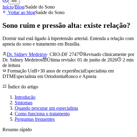
Início
/
Blog
/
Saúde do Sono
Voltar ao blog
Saúde do Sono
Sono ruim e pressão alta: existe relação?
Dormir mal está ligado à hipertensão arterial. Entenda a relação com
apneia do sono e tratamento em Brasília.
Dr. Sidney Medeiros
·
CRO-DF 2747
Revisado clinicamente por
Dr. Sidney Medeiros
Última revisão:
01 de junho de 2026
2
min
de leitura
Formação UnB
+30 anos de experiência
Especialista em
DTM
Especialista em Ortodontia
Ronco e Apneia
Índice do artigo
Introdução
Sintomas
Quando procurar um especialista
Como funciona o tratamento
Perguntas frequentes
Resumo rápido