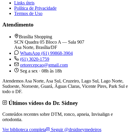
Links úteis
Política de Privacidade
Termos de Uso
Atendimento
Brasília Shopping
SCN Quadra 05 Bloco A — Sala 907
Asa Norte, Brasília/DF
WhatsApp (61) 99868-3904
(61) 3020-1759
ortorecepcao@gmail.com
Seg a sex · 08h às 18h
Atendemos Asa Norte, Asa Sul, Cruzeiro, Lago Sul, Lago Norte,
Sudoeste, Noroeste, Guará, Águas Claras, Vicente Pires, Park Sul e
todo o DF.
Últimos vídeos do Dr. Sidney
Conteúdos recentes sobre DTM, ronco, apneia, Invisalign e
ortodontia.
Ver biblioteca completa
Seguir @drsidneymedeiros