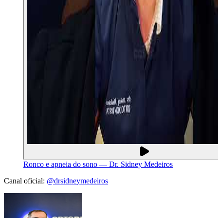
Ronco e apneia do sono — Dr. Sidney Medeiros
Canal oficial:
@drsidneymedeiros