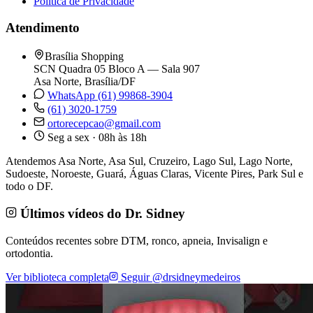
Política de Privacidade
Atendimento
Brasília Shopping
SCN Quadra 05 Bloco A — Sala 907
Asa Norte, Brasília/DF
WhatsApp (61) 99868-3904
(61) 3020-1759
ortorecepcao@gmail.com
Seg a sex · 08h às 18h
Atendemos Asa Norte, Asa Sul, Cruzeiro, Lago Sul, Lago Norte,
Sudoeste, Noroeste, Guará, Águas Claras, Vicente Pires, Park Sul e
todo o DF.
Últimos vídeos do Dr. Sidney
Conteúdos recentes sobre DTM, ronco, apneia, Invisalign e
ortodontia.
Ver biblioteca completa
Seguir @drsidneymedeiros