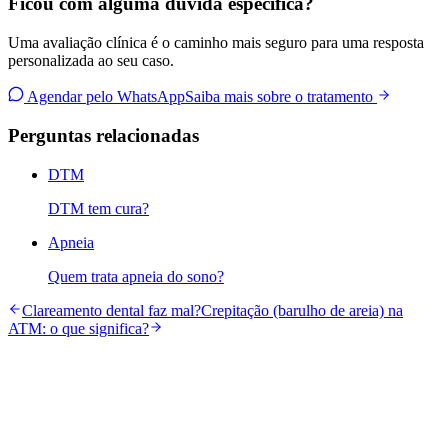
Ficou com alguma dúvida específica?
Uma avaliação clínica é o caminho mais seguro para uma resposta
personalizada ao seu caso.
Agendar pelo WhatsApp
Saiba mais sobre o tratamento
Perguntas relacionadas
DTM
DTM tem cura?
Apneia
Quem trata apneia do sono?
Clareamento dental faz mal?
Crepitação (barulho de areia) na
ATM: o que significa?