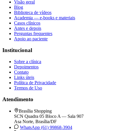
Visão geral
Blog
Biblioteca de vídeos
Academia — e-books e materiais
Casos clínicos
Antes e depois
Perguntas frequentes
Apoio ao paciente
Institucional
Sobre a clínica
Depoimentos
Contato
Links úteis
Política de Privacidade
Termos de Uso
Atendimento
Brasília Shopping
SCN Quadra 05 Bloco A — Sala 907
Asa Norte, Brasília/DF
WhatsApp (61) 99868-3904