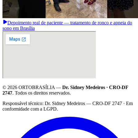
Depoimento real de paciente — tratamento de ronco e apneia do
sono em Brasília
©
2026
ORTOBRASÍLIA —
Dr. Sidney Medeiros · CRO-DF
2747
. Todos os direitos reservados.
·
Responsável técnico: Dr. Sidney Medeiros — CRO-DF 2747 · Em
conformidade com a LGPD.