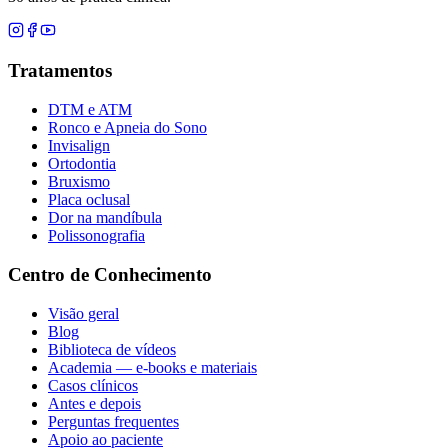
Tratamentos
DTM e ATM
Ronco e Apneia do Sono
Invisalign
Ortodontia
Bruxismo
Placa oclusal
Dor na mandíbula
Polissonografia
Centro de Conhecimento
Visão geral
Blog
Biblioteca de vídeos
Academia — e-books e materiais
Casos clínicos
Antes e depois
Perguntas frequentes
Apoio ao paciente