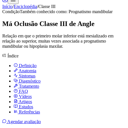
Início
/
Enciclopédia
/
Classe III
Condição
Também conhecido como:
Prognatismo mandibular
Má Oclusão Classe III de Angle
Relação em que o primeiro molar inferior está mesializado em
relação ao superior, muitas vezes associada a prognatismo
mandibular ou hipoplasia maxilar.
Índice
Definição
Anatomia
Sintomas
Diagnóstico
Tratamento
FAQ
Vídeos
Artigos
Estudos
Referências
Agendar avaliação