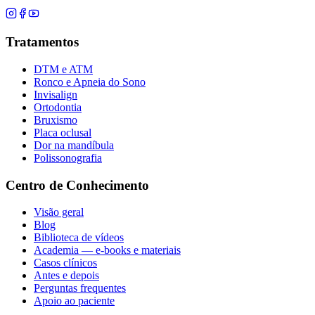
Tratamentos
DTM e ATM
Ronco e Apneia do Sono
Invisalign
Ortodontia
Bruxismo
Placa oclusal
Dor na mandíbula
Polissonografia
Centro de Conhecimento
Visão geral
Blog
Biblioteca de vídeos
Academia — e-books e materiais
Casos clínicos
Antes e depois
Perguntas frequentes
Apoio ao paciente