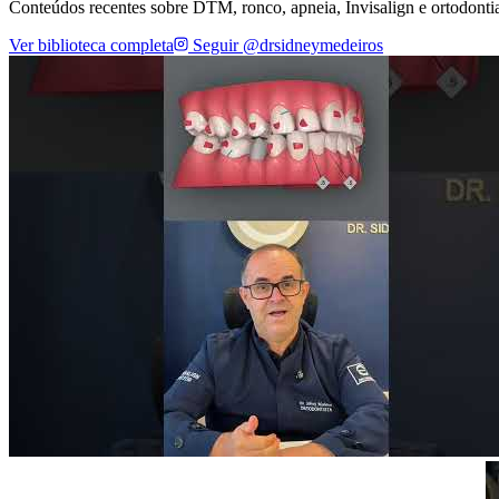
Conteúdos recentes sobre DTM, ronco, apneia, Invisalign e ortodonti
Ver biblioteca completa
Seguir @drsidneymedeiros