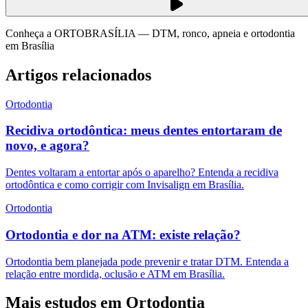
Conheça a ORTOBRASÍLIA — DTM, ronco, apneia e ortodontia
em Brasília
Artigos relacionados
Ortodontia
Recidiva ortodôntica: meus dentes entortaram de
novo, e agora?
Dentes voltaram a entortar após o aparelho? Entenda a recidiva
ortodôntica e como corrigir com Invisalign em Brasília.
Ortodontia
Ortodontia e dor na ATM: existe relação?
Ortodontia bem planejada pode prevenir e tratar DTM. Entenda a
relação entre mordida, oclusão e ATM em Brasília.
Mais estudos em
Ortodontia